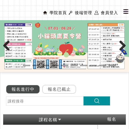
學院首頁
後端管理
會員登入
Previous
Next
報名進行中
報名已截止
報名
課程名稱