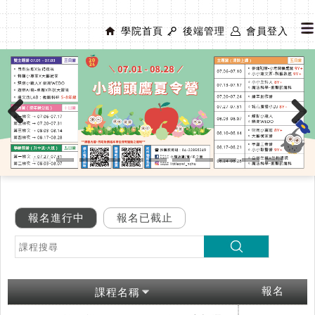
學院首頁
後端管理
會員登入
Previous
Next
報名進行中
報名已截止
報名
課程名稱