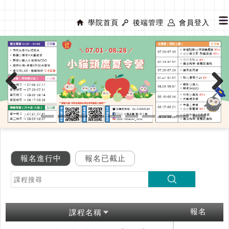
學院首頁
後端管理
會員登入
Previous
Next
報名進行中
報名已截止
報名
課程名稱