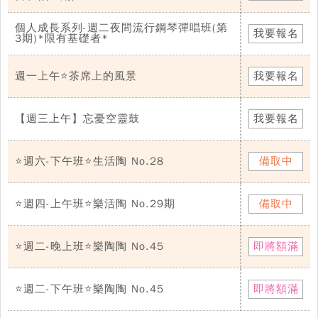
個人成長系列-週二夜間流行鋼琴彈唱班(第
我要報名
3期)*限有基礎者*
週一上午⭐茶席上的風景
我要報名
【週三上午】忘憂空靈鼓
我要報名
⭐週六-下午班⭐生活陶 No.28
備取中
⭐週四-上午班⭐樂活陶 No.29期
備取中
⭐週二-晚上班⭐樂陶陶 No.45
即將額滿
⭐週二-下午班⭐樂陶陶 No.45
即將額滿