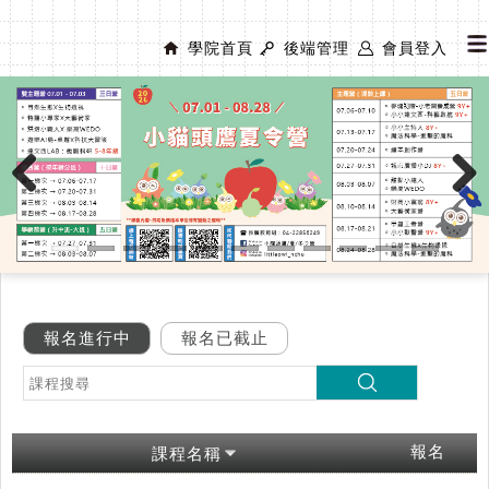
學院首頁
後端管理
會員登入
Previous
Next
報名進行中
報名已截止
報名
課程名稱