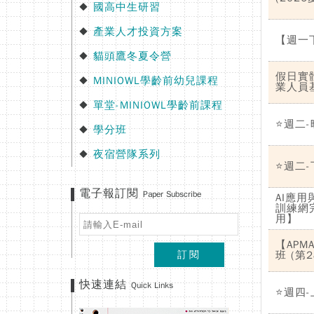
國高中生研習
◆
產業人才投資方案
◆
【週一
貓頭鷹冬夏令營
◆
假日實
MINIOWL學齡前幼兒課程
◆
業人員
單堂-MINIOWL學齡前課程
◆
⭐週二-
學分班
◆
夜宿營隊系列
◆
⭐週二-
電子報訂閱
Paper Subscribe
AI應用
訓練網
用】
【AP
訂閱
班 (第
快速連結
Quick Links
⭐週四-