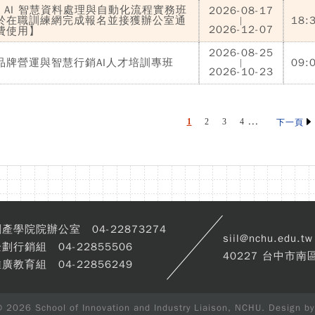
l × AI 智慧資料處理與自動化流程實務班
2026-08-17
於在職訓練網完成報名並接獲辦公室通
18:
|
2026-12-07
費使用】
2026-08-25
品牌營運與智慧行銷AI人才培訓專班
09:
|
2026-10-23
...
1
2
3
4
下一頁
產學院院辦公室 04-22873274
siil@nchu.edu.tw
劃行銷組 04-22855506
40227 台中市南
廣教育組 04-22856249
© 2026 School of Innovation and Industry Liaison, NCHU. Design b