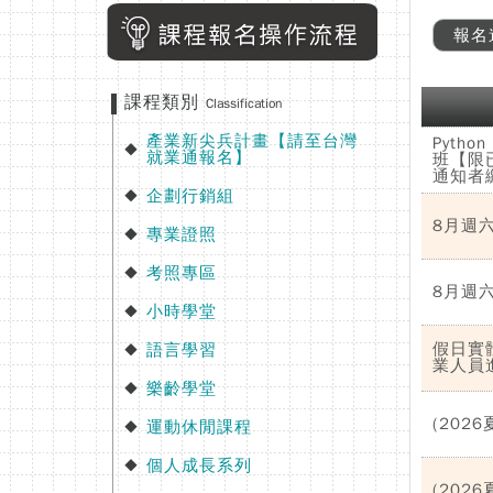
報名
課程類別
Classification
產業新尖兵計畫【請至台灣
Pytho
◆
就業通報名】
班【限
通知者
企劃行銷組
◆
8月週六幼
專業證照
◆
考照專區
◆
8月週六幼
小時學堂
◆
假日實
語言學習
◆
業人員
樂齡學堂
◆
(202
運動休閒課程
◆
個人成長系列
◆
(202