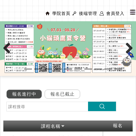
學院首頁
後端管理
會員登入
Previous
Next
報名進行中
報名已截止
報名
課程名稱