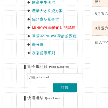
歲)
國高中生研習
◆
產業人才投資方案
◆
8月週六幼
貓頭鷹冬夏令營
◆
MINIOWL學齡前幼兒課程
◆
8月週六幼
單堂-MINIOWL學齡前課程
◆
週六下午
學分班
◆
夜宿營隊系列
◆
電子報訂閱
Paper Subscribe
訂閱
快速連結
Quick Links