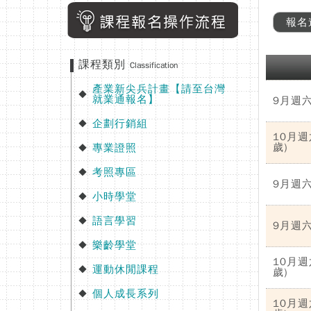
報名
課程類別
Classification
產業新尖兵計畫【請至台灣
◆
就業通報名】
9月週六幼
企劃行銷組
◆
10月週六
歲)
專業證照
◆
考照專區
◆
9月週六幼
小時學堂
◆
語言學習
◆
9月週六幼
樂齡學堂
◆
10月週六
運動休閒課程
◆
歲)
個人成長系列
◆
10月週六