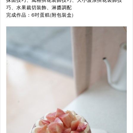
抹面技巧、風格擠花裝飾技巧、大小波浪擠花裝飾技
巧、水果裁切裝飾、淋醬調配
完成作品：6吋蛋糕(附包裝盒)