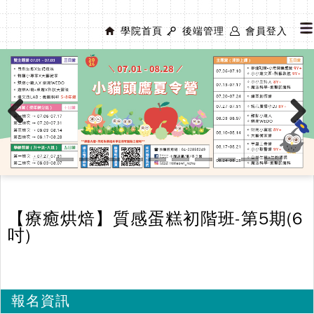
學院首頁
後端管理
會員登入
Previous
Next
【療癒烘焙】質感蛋糕初階班-第5期(6
吋)
報名資訊