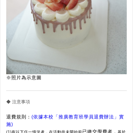
※照片為示意圖
◆ 注意事項
退費規則：
(依據本校「推廣教育班學員退費辦法」實
施)
已繳交學費者，
(1)有以下任一情況者，在活動尚未開始前
基於