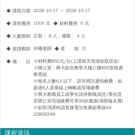
2026-10-17 ～ 2026-10-17
◆ 課程日期
1000 元
0 元
◆ 課程費用
◆ 材料費用
正取： 8 人，備取： 4 人
◆ 人數限制
伊珊老師
六
◆ 授課教師
◆ 星 期
※材料費850元/位(上課當天現場收取現金)
◆ 備 註
※辦公室：興大綜合教學大樓八樓805室推廣
教育組
※報名人數6人以下，請等簡訊通知繳費，如
超過6人直接線上轉帳或現場繳費
※興大教職員工或學生請持教職員證/學生證
至辦公室現場繳費可享95折優惠(僅限報名費)
※欲取消課程請直接電洽推廣組專線04-
22856249
課程資訊