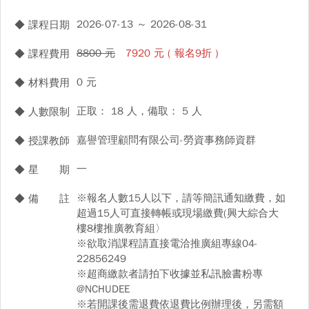
2026-07-13 ～ 2026-08-31
◆ 課程日期
8800 元
7920 元 ( 報名9折 )
◆ 課程費用
0 元
◆ 材料費用
正取： 18 人，備取： 5 人
◆ 人數限制
嘉譽管理顧問有限公司-勞資事務師資群
◆ 授課教師
一
◆ 星 期
※報名人數15人以下，請等簡訊通知繳費，如
◆ 備 註
超過15人可直接轉帳或現場繳費(興大綜合大
樓8樓推廣教育組〉
※欲取消課程請直接電洽推廣組專線04-
22856249
※超商繳款者請拍下收據並私訊臉書粉專
@NCHUDEE
※若開課後需退費依退費比例辦理後，另需額