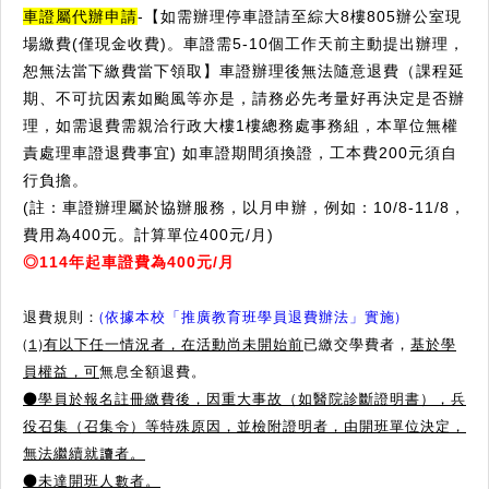
車證屬代辦申請
-【如需辦理停車證請至綜大8樓805辦公室現
場繳費(僅現金收費)。車證需5-10個工作天前主動提出辦理，
恕無法當下繳費當下領取】車證辦理後無法隨意退費（課程延
期、不可抗因素如颱風等亦是，請務必先考量好再決定是否辦
理，如需退費需親洽行政大樓1樓總務處事務組，本單位無權
責處理車證退費事宜) 如車證期間須換證，工本費200元須自
行負擔。
(註：車證辦理屬於協辦服務，以月申辦，例如：10/8-11/8，
費用為400元。計算單位400元/月)
◎114年起車證費為400元/月
退費規則：
(依據本校「推廣教育班學員退費辦法」實施)
(1)有以下任一情況者，在活動尚未開始前
已繳交學費者，
基於學
員權益，可
無息全額退費。
●學員於報名註冊繳費後，因重大事故（如醫院診斷證明書），兵
役召集（召集令）等特殊原因，並檢附證明者，由開班單位決定，
無法繼續就讀者。
●
未達開班人數者。