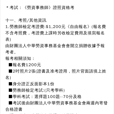
＊考試：《勞資事務師》證照資格考
十一、考照/其他資訊
1.
勞務師檢定考證費:$1,200元
《自由報名》(報名費
不含考照費，考證費上課時另收檢定費用及填寫報名
表)
由財團法人中華勞資事務基金會會開立捐贈收據予報
考者。
報考相關須知：
■報名費1200元
■2吋照片2張(證書及准考證用，照片背面請填上姓
名)
■身分證正反面影本1份
■勞務師檢定考試:(只考學科)
■學科考試：選擇題100題--70分及格
■考試後由財團法人中華勞資事務基金會兩週內寄發
合格證書