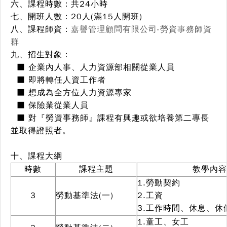
六、課程時數：
共24小時
七、開班人數：
20人(滿15人開班)
八、課程師資：
嘉譽管理顧問有限公司-勞資事務師資
群
九、招生對象：
■ 企業內人事、人力資源部相關從業人員
■ 即將轉任人資工作者
■ 想成為全方位人力資源專家
■ 保險業從業人員
■ 對『勞資事務師』課程有興趣或欲培養第二專長
並取得證照者。
十、課程大綱
時數
課程主題
教學內容
1.勞動契約
3
勞動基準法(一)
2.工資
3.工作時間、休息、休
1.童工、女工