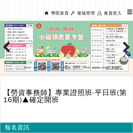
學院首頁
後端管理
會員登入
Previous
Next
【勞資事務師】專業證照班-平日班(第
16期)▲確定開班
報名資訊