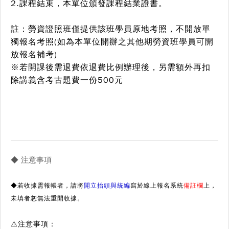
2.課程結束，本單位頒發課程結業證書。
註：勞資證照班僅提供該班學員原地考照，不開放單
獨報名考照(如為本單位開辦之其他期勞資班學員可開
放報名補考)
※若開課後需退費依退費比例辦理後，另需額外再扣
除講義含考古題費一份500元
◆ 注意事項
◆若收據需報帳者，請將
開立抬頭與統編
寫於線上報名系統
備註欄
上，
未填者恕無法重開收據。
⚠️注意事項：