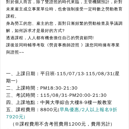
對於個人而言，除了雙證照的時代來臨，主管機關預計，針對
未來雇主成立事業單位時，也會強制接受一定時數之勞動教育
課程。
身為勞工的您、雇主的您，面對日漸頻繁的勞動檢查及爭議調
解，如何訴求才是最好的方式?
透過課程，人人都有機會擔任自己的勞資顧問!
課後並同時輔導考取《勞資事務師證照 》讓您同時擁有專業
與證照~~
一、上課日期：
平日班-115/07/13-115/08/31(星
期一)
二、上課時間：
PM18:30-21:30
三、考試時間：
115/08/31-PM20:00-21:30
四、上課地點：
中興大學綜合大樓8-9樓一般教室
五、課程費用：
8800元(
早鳥優惠/2人以上報名9折
7920元)
(※課程費用不含考照費用1200元，費用另計)