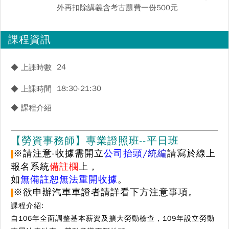
外再扣除講義含考古題費一份500元
課程資訊
24
◆ 上課時數
18:30-21:30
◆ 上課時間
◆ 課程介紹
【勞資事務師】專業證照班--平日班
※請注意-收據需開立
公司
抬頭
/統編
請
寫於線上
報名系統
備註欄
上，
如
無備註恕無法重開收據
。
※欲申辦汽車車證者請詳看下方注意事項。
課程介紹:
自106年全面調整基本薪資及擴大勞動檢查，109年設立勞動