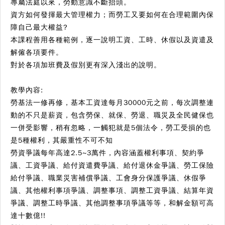
專屬法庭以來，勞動意識不斷抬頭。
資方如何發揮最大管理權力；而勞工又要如何在合理範圍內保
障自己最大權益?
本課程善用各種範例，逐一說明工資、工時、休假以及資遣及
解僱各項要件。
對於各項加班費及假別更有深入淺出的說明。
教學內容:
勞基法一修再修，基本工資達每月30000元之前，每次調整連
動的不只是薪資，包含勞保、就保、勞退、職災及全民健保也
一併受影響，稍有忽略，一觸犯就是5個法令，勞工受損的也
是5種權利，其嚴重性不可不知
勞資爭議每年高達2.5~3萬件，內容涵蓋權利事項、契約爭
議、工資爭議、給付資遣費爭議、給付退休金爭議、勞工保險
給付爭議、職業災害補償爭議、工會身分保護爭議、休假爭
議、其他權利事項爭議、調整事項、調整工資爭議、結算年資
爭議、調整工時爭議、其他調整事項爭議等等，和解金額可高
達十數億!!