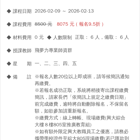
2026-02-09 ～ 2026-02-13
◆ 課程日期
8500 元
8075 元 ( 報名9.5折 )
◆ 課程費用
0 元
正取： 6 人，備取： 6 人
◆ 材料費用
◆ 人數限制
飛夢力專業師資群
◆ 授課教師
一、二、三、四、五
◆ 星 期
※報名人數20位以上即成班，請等候簡訊通知
◆ 備 註
再繳費。
※若報名成功正取，系統將稍後寄出課程繳費
簡訊，請家長們「依簡訊上規定之繳費日期」
前完成繳費，逾時將自動刪除報名，不保留名
額，如欲參加請重新報名。
※繳費方式：線上轉帳、現場繳費(興大綜合
大樓８樓805室推廣教育組)
※如有額外限定興大教職員工之優惠，請務必
攜帶學校證件至綜大805現場繳費(若已匯款則