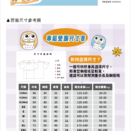
▲營服尺寸參考圖