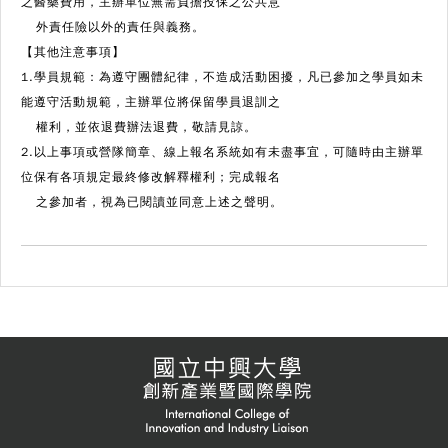
之醫藥費用，主辦單位無需負擔投保之公共意
外責任險以外的責任與義務。
【其他注意事項】
1.學員規範：為遵守團體紀律，不造成活動困擾，凡已參加之學員如未
能遵守活動規範，主辦單位將保留學員退訓之
權利，並依退費辦法退費，敬請見諒。
2.以上事項或營隊簡章、線上報名系統如有未盡事宜，可隨時由主辦單
位保有各項規定最終修改解釋權利；完成報名
之參加者，視為已閱讀並同意上述之聲明。