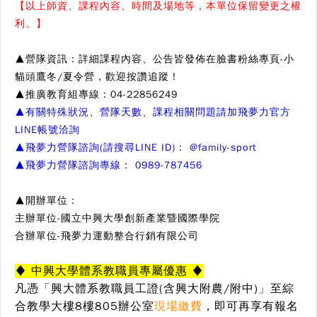
【以上師資、課程內容、時間及場地等，本單位保留變更之權
利。】
▲營隊資訊：詳細課程內容、公告皆發佈在臉書粉絲專頁-小
貓頭鷹冬/夏令營，歡迎按讚追蹤！
▲推廣教育組專線：04-22856249
▲有關特殊狀況、營隊天數、課程相關問題請加飛夢力官方
LINE帳號洽詢
▲飛夢力
營隊諮詢(請搜尋LINE ID)： @family-sport
▲飛夢力
營隊諮詢專線： 0989-787456
▲開辦單位：
主辦單位-國立中興大學創新產業暨國際學院
合辦單位-飛夢力運動整合行銷有限公司
♦ 中興大學體系教職員專屬優惠 ♦
凡憑「興大體系教職員工證(含興大附農/附中)」至綜
合教學大樓8樓805辦公室
現
場繳費
，
即可再享有報名