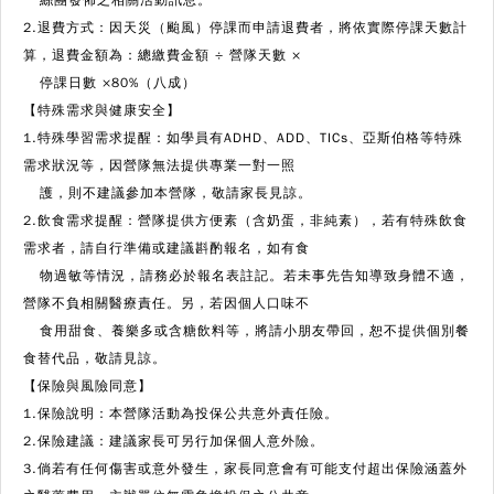
2.退費方式：因天災（颱風）停課而申請退費者，將依實際停課天數計
算，退費金額為：總繳費金額 ÷ 營隊天數 ×
停課日數 ×80%（八成）
【特殊需求與健康安全】
1.特殊學習需求提醒：如學員有ADHD、ADD、TICs、亞斯伯格等特殊
需求狀況等，因營隊無法提供專業一對一照
護，則不建議參加本營隊，敬請家長見諒。
2.飲食需求提醒：營隊提供方便素（含奶蛋，非純素），若有特殊飲食
需求者，請自行準備或建議斟酌報名，如有食
物過敏等情況，請務必於報名表註記。若未事先告知導致身體不適，
營隊不負相關醫療責任。另，若因個人口味不
食用甜食、養樂多或含糖飲料等，將請小朋友帶回，恕不提供個別餐
食替代品，敬請見諒。
【保險與風險同意】
1.保險說明：本營隊活動為投保公共意外責任險。
2.保險建議：建議家長可另行加保個人意外險。
3.倘若有任何傷害或意外發生，家長同意會有可能支付超出保險涵蓋外