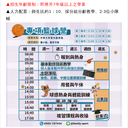
▲招生年齡限制：
即將
升7年級以上之學童
▲
人力配置
：
師生比約1：10、採分組分齡教學、2-3位小隊
輔