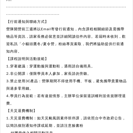
---------------------------------------------------------------------------------
------------------------------------
【行前通知與聯絡方式】
營隊開營前三週將以Email寄發行前通知，內含課程相關細節及需攜帶
物品等資訊，請家長務必留意並詳細閱讀信件內容。若屆時未收到，歡
迎私訊「小貓頭鷹冬/夏令營」粉絲專頁索取，我們將協助提供行前通
知內容。
【課程說明與活動規範】
1.穿著建議：穿運動服與運動鞋，遇雨請自備雨具。
2.非公開課：僅限學員本人參加，家長請勿旁聽。
3.禁止使用3C產品：營隊期間不得使用手機、平板，避免攜帶貴重物品
與過多零用錢。
4.學員行為規範：若有違規情形，主辦單位保留退訓權利並依規辦理退
費。
【天災退費機制】
1.天災退費機制：如天災颱風因素停班停課，請依照台中市政府公告，
以簡訊個別通知停課或延期，並請注意臉書粉
絲團發佈之相關活動訊息。