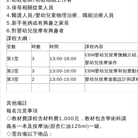
2.幼教老師/幼教相關工作者
3.保母相關從業人員
4.醫護人員/嬰幼兒童物理治療、職能治療人員
5.新手爸媽或有興趣之家長
6.對嬰幼兒按摩有興趣者
課程大綱：
堂數
時數
時間
課程內容
CBM嬰幼兒按摩撫觸介紹
第1堂
3
13:00-16:00
嬰幼兒按摩操作
第2堂
3
13:00-16:00
CBM嬰幼兒按摩和知覺動
第3堂
2
13:00-15:00
嬰幼兒按摩遊戲設計與課
其他備註
報名注意事項
◇教材費課程含材料費1,000元，教材包含學術科講
義各一本及按摩油(甜杏仁油125ml)一罐。
◇需自備以下物品：