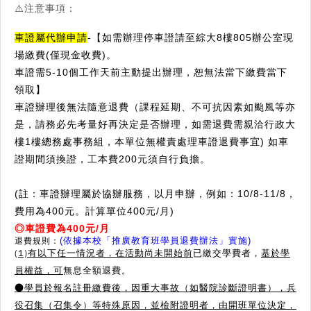
⚠️注意事項：
車證屬代辦申請
-【如需辦理停車證請至綜大8樓805辦公室現
場繳費(僅現金收費)。
車證需5-10個工作天前主動提出辦理，恕無法當下繳費當下
領取】
車證辦理後無法隨意退費（課程延期、不可抗因素如颱風等亦
是，請務必先考量好再決定是否辦理，如需退費需親洽行政大
樓1樓總務處事務組，本單位無權責處理車證退費事宜) 如車
證期間須換證，工本費200元須自行負擔。
(註：車證辦理屬於協辦服務，以月申辦，例如：10/8-11/8，
費用為400元。計算單位400元/月)
◎車證費為400元/月
(依據本校「推廣教育班學員退費辦法」實施)
退費規則：
(1)有以下任一情況者，在活動尚未開始前
已繳交學費者，
基於學
員權益，可
無息全額退費。
●學員於報名註冊繳費後，因重大事故（如醫院診斷證明書），兵
役召集（召集令）等特殊原因，並檢附證明者，由開班單位決定，