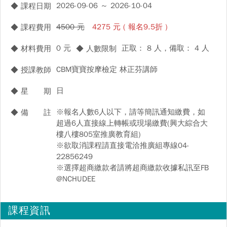
2026-09-06 ～ 2026-10-04
◆ 課程日期
4500 元
4275 元 ( 報名9.5折 )
◆ 課程費用
0 元
正取： 8 人，備取： 4 人
◆ 材料費用
◆ 人數限制
CBM寶寶按摩檢定 林正芬講師
◆ 授課教師
日
◆ 星 期
※報名人數6人以下，請等簡訊通知繳費，如
◆ 備 註
超過6人直接線上轉帳或現場繳費(興大綜合大
樓八樓805室推廣教育組)
※欲取消課程請直接電洽推廣組專線04-
22856249
※選擇超商繳款者請將超商繳款收據私訊至FB
@NCHUDEE
課程資訊