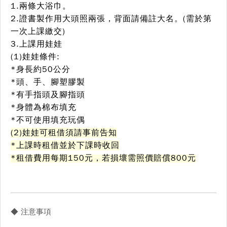
1.兩條大浴巾。
2.證書製作用大頭照兩張，背面請備註大名。(需於第
一次上課繳交)
3.上課用娃娃
(1)娃娃條件:
*身長約50公分
*頭、手、腳塑膠製
*有手指頭及腳指頭
*身體為棉布填充
*不可使用填充玩偶
(2)娃娃可租借須請事前告知
*上課時租借並於下課時收回
*租借費用每期150元，若損壞需照價賠償800元
◆ 注意事項