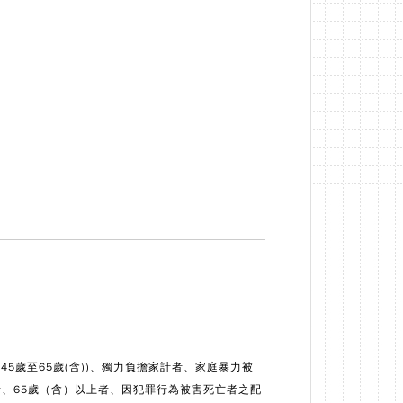
5歲至65歲(含))、獨力負擔家計者、家庭暴力被
、65歲（含）以上者、因犯罪行為被害死亡者之配