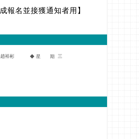
完成報名並接獲通知者用】
趙裕彬
三
◆ 星 期