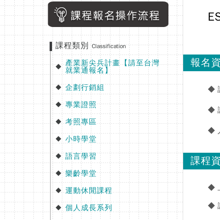
E
課程類別
Classification
報名
產業新尖兵計畫【請至台灣
◆
就業通報名】
企劃行銷組
◆
◆
專業證照
◆
◆
考照專區
◆
◆
小時學堂
◆
語言學習
◆
課程
樂齡學堂
◆
◆
運動休閒課程
◆
◆
個人成長系列
◆