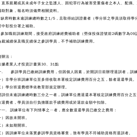
、直系親屬或其未成年子女之監護人、因犯罪行為被害受重傷者之本人、配偶、
補助對象，報名時須備齊相關資料。
. 缺席時數未逾訓練總時數之1/5，且取得結訓證書者（學分班之學員須取得
署中彰投分署之補助。
. 參加職前訓練期間，接受政府訓練經費補助者（勞保投保證號前2碼數字為0
為裁減續保及職災續保之參訓學員，不予補助訓練費用。
費辦法：
依據產業人才投資計畫第30、31點
十. 參訓學員已繳納訓練費用，但因個人因素，於開訓日前辦理退訓者，訓
一）非學分班訓練單位至多得收取本署核定訓練費用百分之五，餘者退還學員。
二）學分班退費標準依教育部規定辦理。
開訓但未逾訓練總時數三分之一者，訓練單位應退還本署核定訓練費用百分之五
款退費者，學員須自行負擔匯款手續費用或於退款金額中扣除。
十一. 訓練單位有下列情事之ㄧ者，應全數退還學員已繳交之費用：
一）因故未開班。
二）未如期開班。
三）因訓練單位未落實參訓學員資格審查，致有學員不符補助資格而退訓者。