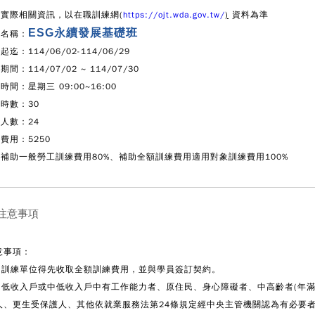
實際相關資訊，以在職訓練網(
https://ojt.wda.gov.tw/
)
資料為準
ESG永續發展基礎班
程名稱：
起迄：114/06/02-114/06/29
課期間：
114/07/02 ~ 114/07/30
時間：星期三 09:00~16:00
時數：30
人數：24
費用：5250
補助一般勞工訓練費用80%、補助全額訓練費用適用對象訓練費用100%
 注意事項
意事項：
. 訓練單位得先收取全額訓練費用，並與學員簽訂契約。
. 低收入戶或中低收入戶中有工作能力者、原住民、身心障礙者、中高齡者(年滿4
人、更生受保護人、其他依就業服務法第24條規定經中央主管機關認為有必要者