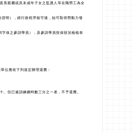
直系親屬或其未成年子女之監護人等在職勞工為全
學分證明），經行政程序核可後，始可取得勞動力發
9訓字保之參訓學員），及參訓學員投保狀況檢核表
練單位應依下列規定辦理退費：
十。但已逾訓練總時數三分之一者，不予退費。