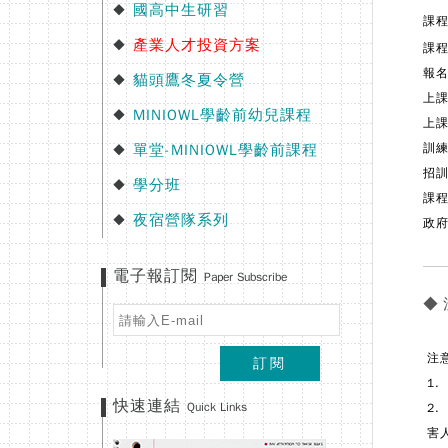
國高中生研習
◆
課程
產業人才投資方案
◆
課
報名
貓頭鷹冬夏令營
◆
上
MINIOWL學齡前幼兒課程
◆
上課
訓練
單堂-MINIOWL學齡前課程
◆
招訓
學分班
◆
課程
夜宿營隊系列
◆
政府
電子報訂閱
Paper Subscribe
◆
注
訂閱
1
快速連結
Quick Links
2
害