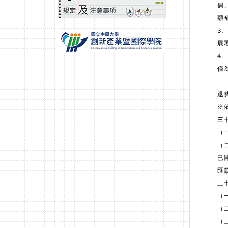
偶
額
3
展
4
僅
退
※
三
（
（
已
匯
三
（
（
（