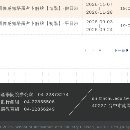
2026-11-07
圖像感知塔羅占卜解牌【進階】-假日班
19:
|
2026-11-28
2026-09-03
圖像感知塔羅占卜解牌【初階】-平日班
19:
|
2026-09-24
...
1
2
3
4
下一頁
產學院院辦公室 04-22873274
siil@nchu.edu.tw
劃行銷組 04-22855506
40227 台中市南
廣教育組 04-22856249
© 2026 School of Innovation and Industry Liaison, NCHU. Design b