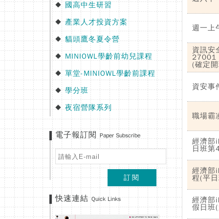
國高中生研習
◆
產業人才投資方案
◆
週一上
貓頭鷹冬夏令營
◆
資訊安全
MINIOWL學齡前幼兒課程
◆
27001
(確定開
單堂-MINIOWL學齡前課程
◆
資安事
學分班
◆
夜宿營隊系列
◆
職場霸
電子報訂閱
Paper Subscribe
經濟部i
日班第
經濟部i
訂閱
程(平日
快速連結
Quick Links
經濟部i
假日班