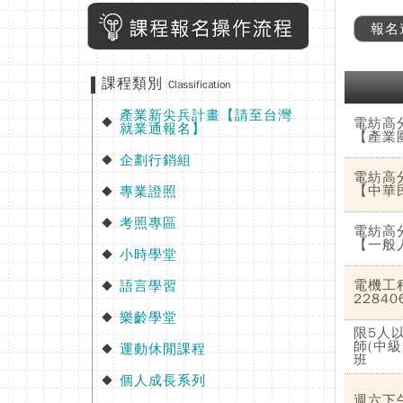
報名
課程類別
Classification
產業新尖兵計畫【請至台灣
◆
電紡高
就業通報名】
【產業
企劃行銷組
◆
電紡高
【中華
專業證照
◆
考照專區
◆
電紡高
【一般
小時學堂
◆
電機工
語言學習
◆
2284
樂齡學堂
◆
限5人以
師(中級
運動休閒課程
◆
班
個人成長系列
◆
週六下午