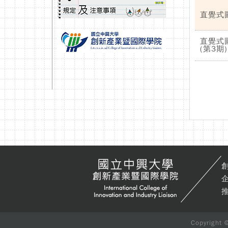
直覺式
直覺式
(第3期)
創
企
推
Copyright 