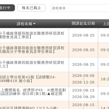
進行中
報名已截止
開課起迄日期
課程名稱
上
分子纖維薄膜與能源生醫應用研習課程
2026-08-25
09:
團體會員員工專區】
分子纖維薄膜與能源生醫應用研習課程
2026-08-25
09:
民國高分子學會會員及學生專區】
分子纖維薄膜與能源生醫應用研習課程
2026-08-25
09:
人士】
2026-09-06
程碩士學分班第42期【請聯繫04-
18:
|
0688轉418 施小姐】
2026-12-26
上團體報名- 經濟部iPAS - AI應用規劃
2026-08-15
)認證訓練班-假日班(第1期)▲確定開
09:
|
2026-08-29
2026-08-15
幼兒足球體適能NO.12(3.5-5歲)
14:
|