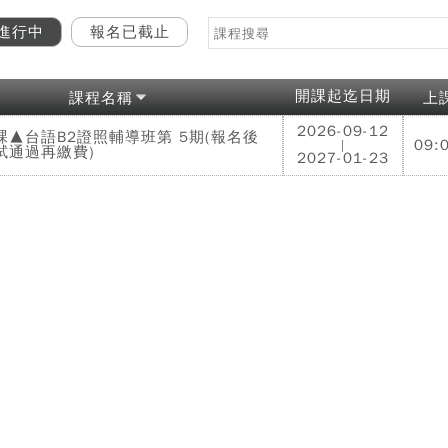
進行中
報名已截止
開課起迄日期
課程名稱
上
2026-09-12
課▲台語B2證照輔導班第 5期(報名後
09:
|
試通過再繳費)
2027-01-23