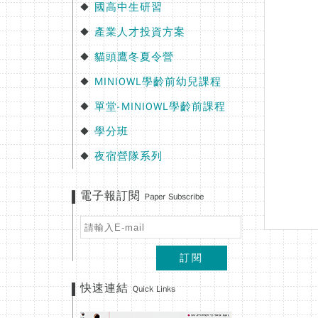
國高中生研習
◆
產業人才投資方案
◆
貓頭鷹冬夏令營
◆
MINIOWL學齡前幼兒課程
◆
單堂-MINIOWL學齡前課程
◆
學分班
◆
夜宿營隊系列
◆
電子報訂閱
Paper Subscribe
訂閱
快速連結
Quick Links