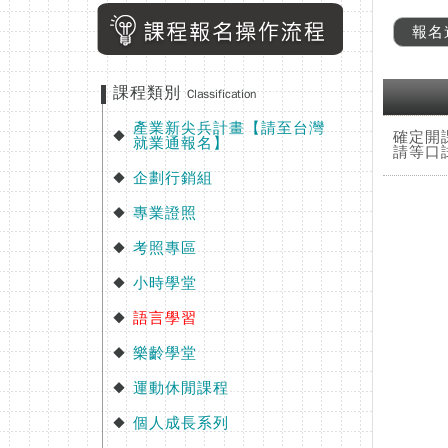
報名
課程類別
Classification
產業新尖兵計畫【請至台灣
◆
確定開
就業通報名】
請等口
企劃行銷組
◆
專業證照
◆
考照專區
◆
小時學堂
◆
語言學習
◆
樂齡學堂
◆
運動休閒課程
◆
個人成長系列
◆