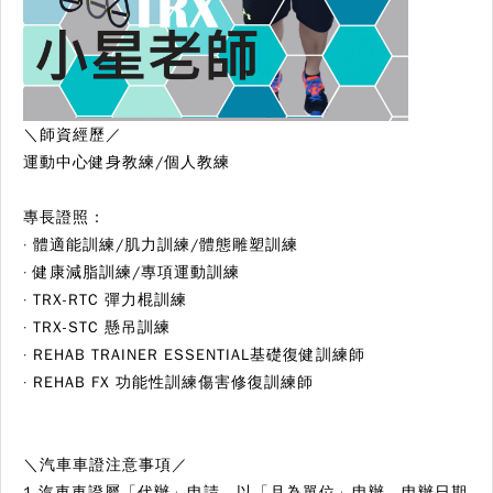
＼師資經歷／
運動中心健身教練/個人教練
專長證照：
·
體適能訓練/肌力訓練/體態雕塑訓練
·
健康減脂訓練/專項運動訓練
·
TRX-RTC 彈力棍訓練
·
TRX-STC 懸吊訓練
·
REHAB TRAINER ESSENTIAL基礎復健訓練師
·
REHAB FX 功能性訓練傷害修復訓練師
＼
汽車車證注意事項
／
1.汽車車證屬「代辦」申請，以「月為單位」申辦，申辦日期