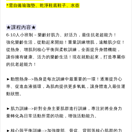
*需自備瑜珈墊、乾淨鞋底鞋子、水壺
★課程內容★
6-10人小班制－樂齡好肌力、好活力，最佳抗老超能力！
強化樂齡生活，從動起來開始！重量訓練增肌，遠離肌少症！
從熱身、增肌到核心平衡與柔軟訓練，全面提升身體機能，
讓你擁有健康、活力的樂齡生活！現在就動起來，打造專屬你
的抗老超能力！
►動態熱身-->熱身是每次訓練中最重要的一環！逐漸提升心
率、促進血液循環，為肌肉提供更多氧氣，讓身體進入最佳運
動狀態。
►肌力訓練-->針對全身主要肌群進行訓練，專注於將全身力
量轉化為日常活動所需的功能，增強活動能力。
►核心與平衡訓練-->加強腹部、骨盆、背部等核心肌群的力