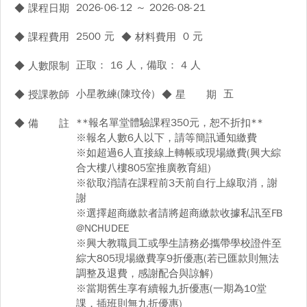
2026-06-12 ～ 2026-08-21
◆ 課程日期
2500 元
0 元
◆ 課程費用
◆ 材料費用
正取： 16 人，備取： 4 人
◆ 人數限制
小星教練(陳玟伶)
五
◆ 授課教師
◆ 星 期
**報名單堂體驗課程350元，恕不折扣**
◆ 備 註
※報名人數6人以下，請等簡訊通知繳費
※如超過6人直接線上轉帳或現場繳費(興大綜
合大樓八樓805室推廣教育組)
※欲取消請在課程前3天前自行上線取消，謝
謝
※選擇超商繳款者請將超商繳款收據私訊至FB
@NCHUDEE
※興大教職員工或學生請務必攜帶學校證件至
綜大805現場繳費享9折優惠(若已匯款則無法
調整及退費，感謝配合與諒解)
※當期舊生享有續報九折優惠(一期為10堂
課，插班則無九折優惠)