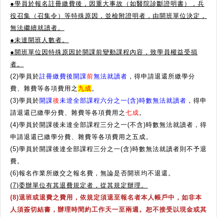
●學員於報名註冊繳費後，因重大事故（如醫院診斷證明書），兵
役召集（召集令）等特殊原因，並檢附證明者，由開班單位決定，
無法繼續就讀者。
●
未達開班人數者。
●
開班單位因特殊原因於開課前變動課程內容，致學員權益受損
者。
(2)學員於
註冊繳費後開課
前
無法就讀者
，得申請退還所繳學分
費、雜費等各項費用之
九成
。
(3)學員於
開課
後
未逹全部課程六分之一(含)時數無法就讀者
，得申
請退還已繳學分費、雜費等各項費用之
七成
。
(4)學員於開課後未達全部課程三分之一(不含)時數無法就讀者，得
申請退還已繳學分費、雜費等各項費用之五成。
(5)學員於開課後達全部課程三分之一(含)時數無法就讀者則不予退
費。
(6)報名作業所繳交之報名費，無論是否開班均不退還。
(7)委辦單位有其退費規定者，從其規定辦理。
(8)退班或退費之費用，依規定須退至報名者本人帳戶中，如非本
人須簽切結書，辦理時間約工作天一至兩週。恕不接受以現金或其