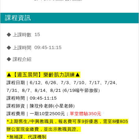
課程資訊
15
◆ 上課時數
09:45-11:15
◆ 上課時間
◆ 課程介紹
▲
【週五晨間】樂齡肌力訓練
▲
課程日期｜6
/12、6/26、7/3、7/10、7/17、7/24、
7/31、8/7、8/14、8/21 (6/19端午節放假)
課程時間｜09:45-11:15
課程師資｜陳玟伶
老師(小星老師)
課程費用｜一期10堂2500元；
單堂體驗350元
*上期舊生/中興教職員，報名費可享9折優惠，需至8樓805
辦公室現金繳費，並出示教職員證。
*無補課、代課機制