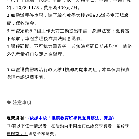
如：10/8-11/8，費用為400元/月。
2.如需辦理停車證，請至綜合教學大樓8樓805辦公室現場繳
費，僅收現金。
3.車證須於5-7個工作天前主動提出申請，恕無法當下繳費當
下領取，車證辦理後亦無法隨意退費。
4.課程延期、不可抗力因素等，皆無法順延日期或取消，請務
必先考量好再決定是否辦理。
5.車證退費需親洽行政大樓1樓總務處事務組，本單位無權責
處理車證退費事宜。
◆ 注意事項
退費規則
：
(依據本校「推廣教育班學員退費辦法」實施)
(1)有以下任一情況者，在活動尚未開始前
已繳交學費者，
基於學
員權益，可
無息全額退費。