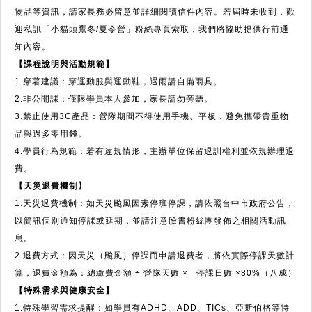
物品等資訊，請家長務必留意並詳細閱讀信件內容。若屆時未收到，歡
迎私訊「小貓頭鷹冬/夏令營」粉絲專頁索取，我們將協助提供行前通
知內容。
【課程說明與活動規範】
1.穿著建議：穿運動服與運動鞋，遇雨請自備雨具。
2.非公開課：僅限學員本人參加，家長請勿旁聽。
3.禁止使用3C產品：營隊期間不得使用手機、平板，避免攜帶貴重物
品與過多零用錢。
4.學員行為規範：若有違規情形，主辦單位保留退訓權利並依規辦理退
費。
【天災退費機制】
1.天災退費機制：如天災颱風因素停班停課，請依照台中市政府公告，
以簡訊個別通知停課或延期，並請注意臉書粉絲團發佈之相關活動訊
息。
2.退費方式：因天災（颱風）停課而申請退費者，將依實際停課天數計
算，退費金額為：總繳費金額 ÷ 營隊天數 × 停課日數 ×80%（八成）
【特殊需求與健康安全】
1.特殊學習需求提醒：如學員有ADHD、ADD、TICs、亞斯伯格等特