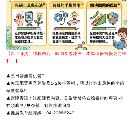
【以上師資、課程內容、時間及場地等，本單位保留變更之權
利。】
▲三日營無提供營T
▲每班配置專業師資及1-2位小隊輔，藉以打造出最棒的小貓
頭鷹營隊!!
▲營隊資訊：詳細課程內容、公告皆發佈在臉書粉絲專頁-小
貓頭鷹冬/夏令營，歡迎按讚追蹤！
▲推廣教育組專線：04-22856249