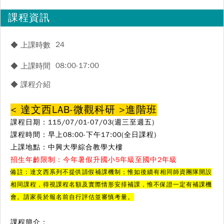
課程資訊
24
◆ 上課時數
08:00-17:00
◆ 上課時間
◆ 課程介紹
< 達文西LAB-微觀科研
>進階班
課程日期：115/07/01-07/03(週三至週五)
課程時間：
早上08:00-下午17:00(全日課程)
上課地點：中興大學綜合教學大樓
招生年齡限制：今年暑假升國小5年級至國中2年級
備註：達文西系列不提供請假補課機制；惟如後續有相同師資團隊開設
相同課程，得視課程名額及實際情形安排補課，惟不保證一定有補課機
會。請家長於報名前自行評估並審慎考量。
課程簡介：