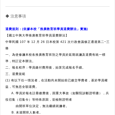
◆ 注意事項
退費規則：(依據本校「推廣教育班學員退費辦法」實施)
【國立中興大學推廣教育班學員退費辦法】
中華民國 107 年 12 月 26 日本校第 421 次行政會議修正通過第二~三
條
一、為使修讀本校各推廣教育班別之學員於延期就讀及退費有統一標
準，特訂定本辦法。
二、報名程序：學員繳付費用後，始算完成報名手續。
三、退費規範
(1) 有以下任一情況者，在活動尚未開始前已繳交學費者，基於學員權
益，可無息全額退費。
A. 學員於報名註冊繳費後，因重大事故（如醫院診斷證明書），兵
役召集（召集令）等特殊原因，並檢附證明者
由開班單位決定，無法繼續就讀者。
B. 未達開班人數者。