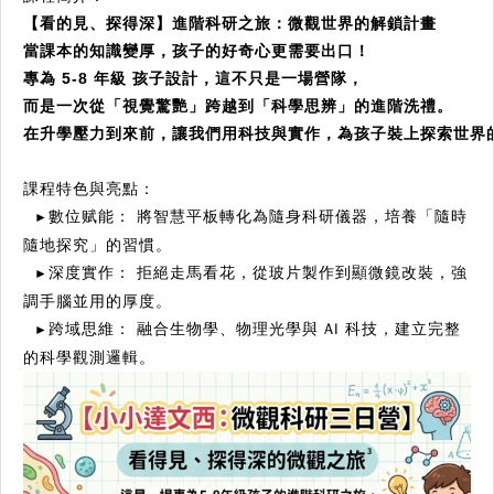
當
課本
的知識變厚，孩子的好奇心更需要出口！
專為 
5-8 年級
而是一次從「視覺驚艷」跨越到「科學思辨」的進階洗禮。

在升學壓力到來前，讓我們用科技與實作，為孩子裝上探索世界
課程特色與亮點：
數位赋能： 將智慧平板轉化為隨身科研儀器，培養「隨時
►
隨地探究」的習慣。
深度實作： 拒絕走馬看花，從玻片製作到顯微鏡改裝，強
►
調手腦並用的厚度。
跨域思維： 融合生物學、物理光學與 AI 科技，建立完整
►
的科學觀測邏輯。