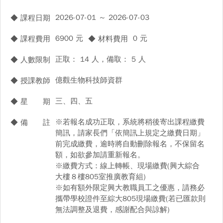
2026-07-01 ～ 2026-07-03
◆ 課程日期
6900 元
0 元
◆ 課程費用
◆ 材料費用
正取： 14 人，備取： 5 人
◆ 人數限制
億觀生物科技師資群
◆ 授課教師
三、四、五
◆ 星 期
※若報名成功正取，系統將稍後寄出課程繳費
◆ 備 註
簡訊，請家長們「依簡訊上規定之繳費日期」
前完成繳費，逾時將自動刪除報名，不保留名
額，如欲參加請重新報名。
※繳費方式：線上轉帳、現場繳費(興大綜合
大樓８樓805室推廣教育組)
※如有額外限定興大教職員工之優惠，請務必
攜帶學校證件至綜大805現場繳費(若已匯款則
無法調整及退費，感謝配合與諒解)