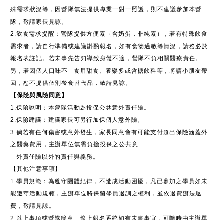
殊需求狀況等，因營隊無法提供專業一對一照護，則不建議參加本營
隊，敬請家長見諒。
2.飲食需求提醒：營隊提供方便素（含奶蛋，非純素），若有特殊飲食
需求者，請自行準備或建議斟酌報名，如有食物過敏等情況，請務必於
報名表註記。若未事先告知導致身體不適，營隊不負相關醫療責任。
另，若因個人口味不 食用甜食、養樂多或含糖飲料等，將請小朋友帶
回，恕不提供個別餐食替代品，敬請見諒。
【保險與風險同意】
1.保險說明：本營隊活動為投保公共意外責任險。
2.保險建議：建議家長可另行加保個人意外險。
3.倘若有任何傷害或意外發生，家長同意會有可能支付超出保險涵蓋外
之醫藥費用，主辦單位無需負擔投保之公共意
外責任險以外的責任與義務。
【其他注意事項】
1.學員規範：為遵守團體紀律，不造成活動困擾，凡已參加之學員如未
能遵守活動規範，主辦單位將保留學員退訓之權利，並依退費辦法退
費，敬請見諒。
2.以上事項或營隊簡章、線上報名系統如有未盡事宜，可隨時由主辦單