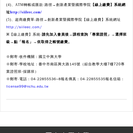
-路徑
(4)、ATM轉帳或匯款
→創新產業暨國際學院
【線上繳費】系統網
址
http://siileec.com/
【線上繳費】系統網址
(5)、超商繳費單-路徑→創新產業暨國際學院
http://siileec.com/
【線上繳費】系統-
※
請先加入會員後
→
課程查詢「專業證照」
→
選擇班
級
→
點「報名」
→
依取得之帳號繳費。
※郵寄-收件機關：國立中興大學
※郵寄-學校地址：臺中市南區興大路145號（
綜合教學大樓7樓720專
）
業證照班-採購班
※郵寄-
電話：04-22855536~8報名傳真：04-22855535報名信箱：
license99@nchu.edu.tw