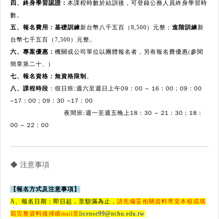
四、終身學習認證：
本課程時數於結訓後，可登錄公務人員終身學習時
數。
五、報名費用：基礎訓練
新台幣八千五百（8,500）元整；
進階訓練
新
台幣七千五百（7,500）元整。
機關或公司單位以團體報名者，另有報名費
優惠(參閱
六、專案優惠：
簡章第二十、)
七、報名資格：無資格限制
。
：
假日班:週六至週日上午09：00 ~ 16：00；09：00
八、課程時段
~17：00；09：30 ~17：00
夜間班:週一至週五晚上18：30 ~ 21：30；18：
00 ~ 22：00
◆ 注意事項
【報名方式及注意事項】
A、報名日期：即日起，至額滿為止，
請先備妥相關資料寄至本校或填
寫完整資料後掃瞄mail至
license99@nchu.edu.tw