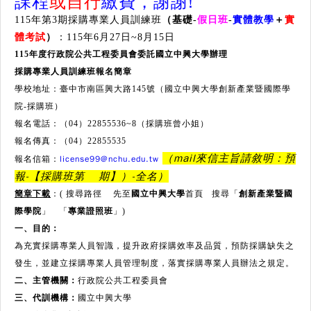
課程
或自行
繳費，謝謝!
115年第3期採購專業人員訓練班
（基礎
-
假日班
-
實體教學
＋
實
體考試
）
：115年6月27日~8月15日
115
年度行政院公共工程委員會委託國立中興大學辦理
採購專業人員訓練班報名簡章
學校地址：臺中市南區興大路145號（國立中興大學創新產業暨國際學
院-採購班）
報名電話：（04）22855536~8（採購班曾小姐）
報名傳真：（04）22855535
（mail來信主旨請敘明：預
license99@nchu.edu.tw
報名信箱：
報-【採購班第 期】）-全名）
簡章下載
：( 搜尋路徑 先至
國立中興大學
首頁 搜尋「
創新產業暨國
際學院
」 「
專業證照班
」)
一、目的：
為充實採購專業人員智識，提升政府採購效率及品質，預防採購缺失之
發生，並建立採購專業人員管理制度，落實採購專業人員辦法之規定。
二、主管機關：
行政院公共工程委員會
三、代訓機構：
國立中興大學