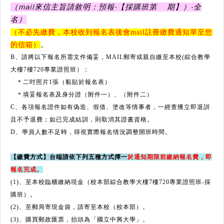
（mail來信主旨請敘明：預報-【採購班第 期】）-全
名）
（不必先繳費，本校收到報名表後會mail註冊繳費通知單至您
的信箱）
。
B、請將以下報名所需文件備妥，MAIL郵寄或親自繳至本校(綜合教學
大樓7樓720專業證照班）：
＊二吋照片1張（黏貼於報名表）
（附件二）
＊填妥報名表及身分證（附件一）、
C、各項報名證件如有偽造、假借、塗改等情事者，一經查獲立即退訓
且不予退費；如已完成結訓，則取消其證書資格。
D、學員人數不足時，得視實際報名情況調整開班時間。
【繳費方式】台端請依下列五種方式擇一
於通知期限前繳納報名費，即
報名完成。
(1)、至本校臨櫃繳納現金（校本部綜合教學大樓7樓720專業證照班-採
購班）。
(2)、至郵局寄現金袋，請寄至本校（校本部）。
(3)、購買郵政匯票，抬頭為「國立中興大學」。