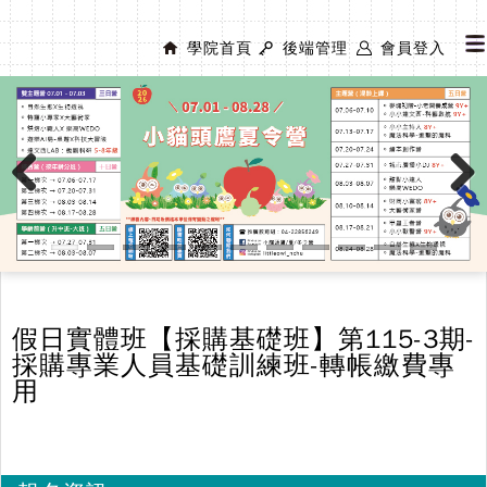
學院首頁
後端管理
會員登入
Previous
Next
假日實體班【採購基礎班】第115-3期-
採購專業人員基礎訓練班-轉帳繳費專
用