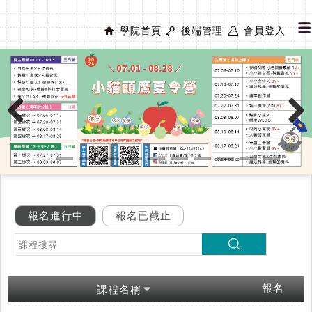
學院首頁
後端管理
會員登入
Previous
Next
報名進行中
報名已截止
報名
課程名稱